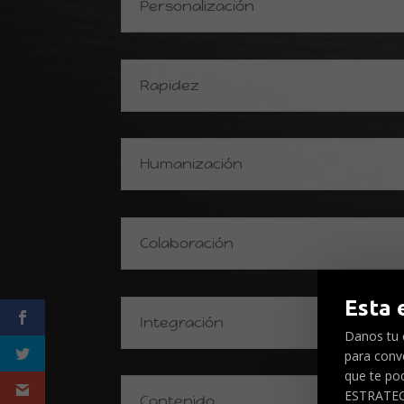
Personalización
Rapidez
Humanización
Colaboración
Esta 
Integración
Danos tu c
para conve
que te po
ESTRATEG
Contenido