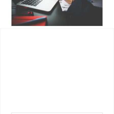
Juguemos una adivinanza….
¿cuál crees que es la diferencia principal en
nuestro servicio? ¿logras adivinar que hay
detrás de cada diferencia?
Haz clic a cada una de las diferencias para
encontrar la razón: